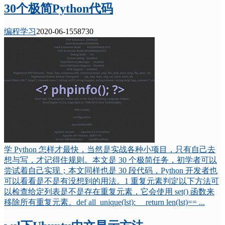
30个极简Python代码
编程学习
2020-06-15
5873
0
学 Python 怎样才最快，当然是实战各种小项目，只有自己去
想与写，才记得住规则。本文是 30 个极简任务，初学者可以
尝试着自己实现；本文同样也是 30 段代码，Python 开发者也
可以看看是不是有没想到的用法。1 重复元素判定以下方法可
以检查给定列表是不是存在重复元素，它会使用 set() 函数来
移除所有重复元素。def all_unique(lst): return len(lst)== ...