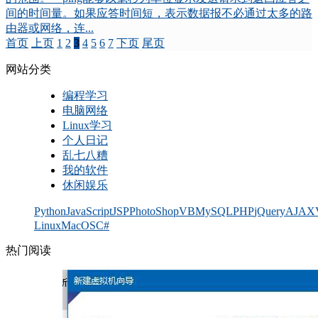
间的时间量。如果应答时间短，表示数据报不必通过太多的路
由器或网络，连...
首页
上页
1
2
3
4
5
6
7
下页
尾页
网站分类
编程学习
电脑网络
Linux学习
个人日记
乱七八糟
我的软件
休闲娱乐
Python
JavaScript
JSP
PhotoShop
VB
MySQL
PHP
jQuery
AJAX
Linux
MacOS
C#
热门阅读