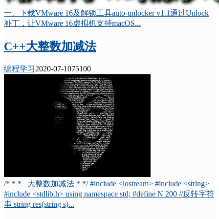
一、下载VMware 16及解锁工具auto-unlocker v1.1通过Unlock
补丁，让VMware 16虚拟机支持macOS...
C++大整数加减法
编程学习
2020-07-10
7510
0
/* * * 大整数加减法 * */ #include <iostream> #include <string>
#include <stdlib.h> using namespace std; #define N 200 //反转字符
串 string res(string s)...