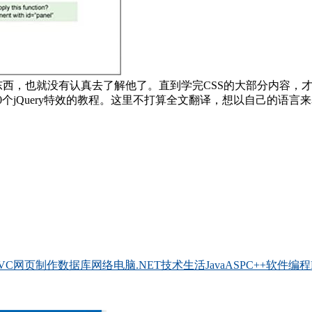
没有认真去了解他了。直到学完CSS的大部分内容，才开始接触这种"writ
包含了10个jQuery特效的教程。这里不打算全文翻译，想以自己的语言
VC
网页制作
数据库
网络
电脑
.NET
技术
生活
Java
ASP
C++
软件
编程