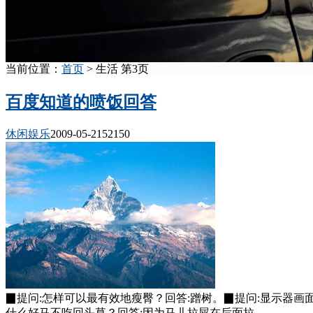
当前位置：
首页
> 生活 第3页
百度知道的喷饭回答
休闲娱乐
2009-05-21
5215
0
▉提问:怎样可以最有效地瘦臀？回答:蹭树。▉提问:显示器
什么好马不吃回头草？回答:因为马儿拉屎在后面拉。......