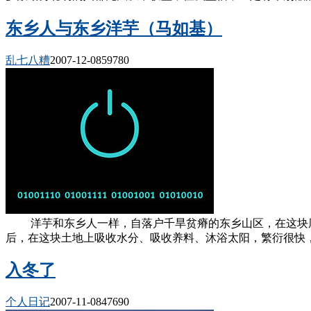
东乡人与东乡洋芋（马如基）
乱七八糟
2007-12-08
5978
0
洋芋和东乡人一样，自落户千旱贫瘠的东乡山区，在这块厚
后，在这块土地上吸收水分、吸收养料、沐浴太阳，繁衍很快，
入冬了
个人日记
2007-11-08
4769
0