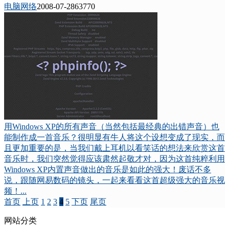
电脑网络
2008-07-28
6377
0
用Windows XP的所有声音（当然包括最经典的出错声音）也
能制作成一首音乐？很明显有牛人将这个设想变成了现实，而
且更加重要的是，当我们戴上耳机以看笑话的想法来欣赏这首
音乐时，我们突然觉得应该肃然起敬才对，因为这首纯粹利用
Windows XP内置声音做出的音乐是如此的强大！废话不多
说，跟随网易数码的镜头，一起来看看这首超级强大的音乐视
频！...
首页
上页
1
2
3
4
5
下页
尾页
网站分类