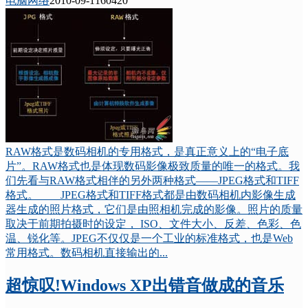
电脑网络
2010-09-11
6042
0
RAW格式是数码相机的专用格式，是真正意义上的“电子底
片”。RAW格式也是体现数码影像极致质量的唯一的格式。我
们先看与RAW格式相伴的另外两种格式——JPEG格式和TIFF
格式。 JPEG格式和TIFF格式都是由数码相机内影像生成
器生成的照片格式，它们是由照相机完成的影像。照片的质量
取决于前期拍摄时的设定， ISO、文件大小、反差、色彩、色
温、锐化等。JPEG不仅仅是一个工业的标准格式，也是Web
常用格式。数码相机直接输出的...
超惊叹!Windows XP出错音做成的音乐