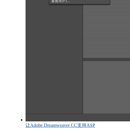
让Adobe Dreamweaver CC支持ASP