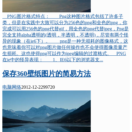
PNG图片格式特点： Png这种图片格式包括了许多子
类，但是在实践中大致可以分为256色的png和全色的png，你
完成可以用256色的png代替gif，用全色的png代替jpeg，Png是
完全支持alpha透明的(透明，半透明，不透明)，尽管有两个怪
异的现象（在ie6下）。 png是一种无损耗的图像格式，这
也意味着你可以对png图片做任何操作也不会使得图像质量产
生损耗。这也使得png可以作为jpeg编辑的过渡格式。 PNG
在ie中的怪异表现： 1、IE6以下的浏览器支...
保存360壁纸图片的简易方法
电脑网络
2012-12-22
9972
0