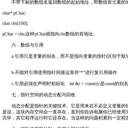
不带下标的数组名返回数组的起始地址，即数组首元素的地
char* pChar;
char chs[100];
pChar = chs;这样pChar就指向chs数组的首地址。
六．数组与引用
a.引用只是变量的别名，而不是指向变量的指针(区别于取址
b.不能对引用使用指针间接运算符“*”进行复引用操作
c.引用必须在声明时初始化 int &c = count;(c是count的别名
七．指针空间的动态分配与回收
动态分配是指针的关键技术。它是用来在不必定义变量的情
是说，这块内存空间会一直存在，直到你告诉电脑你已经使用
完毕，其它程序运行时它还存在。当这样的问题积累到一定程