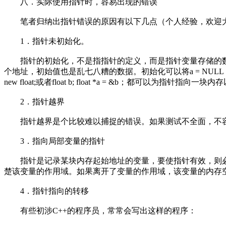
八．实际使用指针时，容易出现的错误
笔者归纳出指针错误的原因有以下几点（个人经验，欢迎
1．指针未初始化。
指针的初始化，不是指指针的定义，而是指针变量存储的数值是个无
个地址，初始值也是乱七八糟的数据。初始化可以将a = NULL，这
new float;或者float b; float *a = &b；都可以为指针指向
2．指针越界
指针越界是个比较难以捕捉的错误。如果测试不全面，不容
3．指向局部变量的指针
指针是记录某块内存起始地址的变量，要使指针有效，则必须确
楚该变量的作用域。如果离开了变量的作用域，该变量的内存
4．指针指向的转移
有些初涉C++的程序员，常常会写出这样的程序：