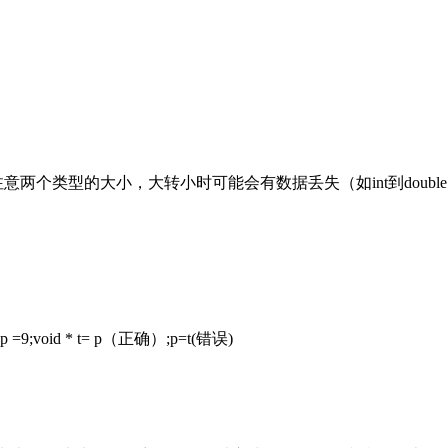
过程中要注意两个类型的大小，大转小时可能会有数据丢失（如int到doubl
oid * t= p（正确）;p=t(错误)