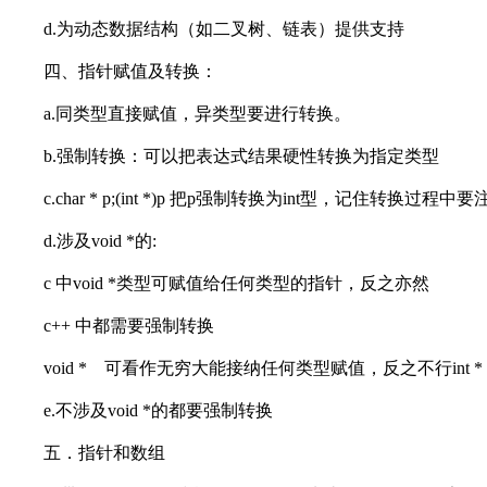
d.为动态数据结构（如二叉树、链表）提供支持
四、指针赋值及转换：
a.同类型直接赋值，异类型要进行转换。
b.强制转换：可以把表达式结果硬性转换为指定类型
c.char * p;(int *)p 把p强制转换为int型，记住转换
d.涉及void *的:
c 中void *类型可赋值给任何类型的指针，反之亦然
c++ 中都需要强制转换
void * 可看作无穷大能接纳任何类型赋值，反之不行int * p =9;v
e.不涉及void *的都要强制转换
五．指针和数组