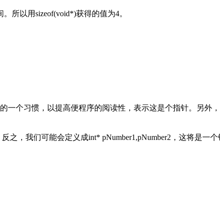
izeof(void*)获得的值为4。
，以提高便程序的阅读性，表示这是个指针。另外，虽然int* pN
靠近；反之，我们可能会定义成int* pNumber1,pNumber2，这将