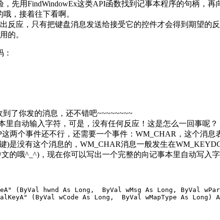
用FindWindowEx这类API函数找到记事本程序的句柄
的哦，接着往下看啊。
出反应，只有把键盘消息发送给接受它的控件才会得到期望的反应
用的。
码：
了你发的消息，还不错吧~~~~~~~~
本里自动输入字符，可是，没有任何反应！这是怎么一回事呢？
UP这两个事件还不行，还需要一个事件：WM_CHAR，这个
)是没有这个消息的，WM_CHAR消息一般发生在WM_KEYDO
输入中文的哦^_^)，现在你可以写出一个完整的向记事本里自动写入
eA" (ByVal hwnd As Long,  ByVal wMsg As Long, ByVal wPar
alKeyA" (ByVal wCode As Long,  ByVal wMapType As Long) A