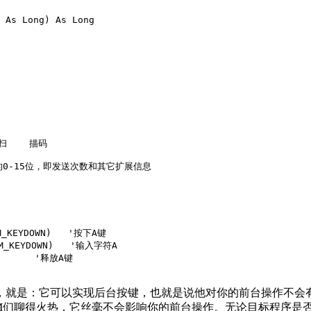
 As Long) As Long

扫    描码

ram参数的0-15位，即发送次数和其它扩展信息

M_KEYDOWN)   '按下A键

WM_KEYDOWN)   '输入字符A

       '释放A键

，就是：它可以实现后台按键，也就是说他对你的前台操作不会
M们聊得火热，它丝毫不会影响你的前台操作。无论目标程序是否