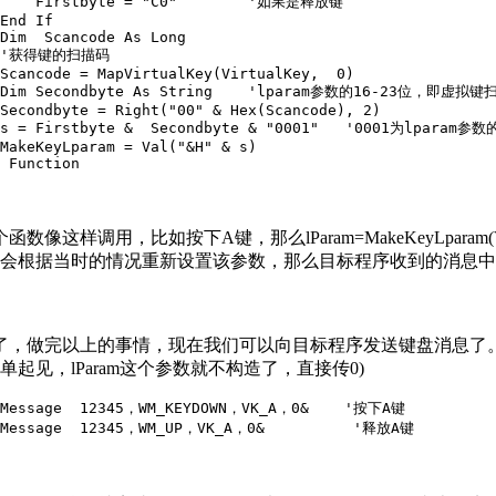
     Firstbyte = "C0"        '如果是释放键

End If

Dim  Scancode As Long

 '获得键的扫描码

Scancode = MapVirtualKey(VirtualKey,  0)

 Dim Secondbyte As String    'lparam参数的16-23位，即虚拟键
Secondbyte = Right("00" & Hex(Scancode), 2)

 s = Firstbyte &  Secondbyte & "0001"   '0001为lpar
MakeKeyLparam = Val("&H" & s)

 Function
函数像这样调用，比如按下A键，那么lParam=MakeKeyLpa
会根据当时的情况重新设置该参数，那么目标程序收到的消息中l
，做完以上的事情，现在我们可以向目标程序发送键盘消息了。首
单起见，lParam这个参数就不构造了，直接传0)
tMessage  12345，WM_KEYDOWN，VK_A，0&    '按下A键

tMessage  12345，WM_UP，VK_A，0&          '释放A键