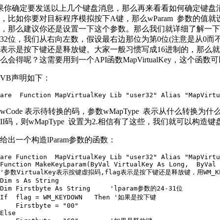
你确定要发送以上几个键盘消息，那么再来看看如何确定键盘消息中的
，比如你要对目标程序模拟按下A键，那么wParam 参数的值就
，那么建议你还是设置一下这个参数。那么我们就详细了解一下lParam 吧。l
32位，我们从右向左数，假设最右边那位为第0位(注意是从0而不是
位表示是按下键还是释放键。大家一般习惯写成16进制的，那么就应该是&H
么会得呢？这需要用到一个API函数MapVirtualKey，这
VB声明如下：
are  Function MapVirtualKey Lib "user32" Alias "MapVirtu
wCode 表示待转换的码，参数wMapType 表示从什么转换为
CII码，则wMapType 设置为2.相信有了这些，我们就可以构造键盘
给出一个构造lParam参数的函数：
are Function  MapVirtualKey Lib "user32" Alias "MapVirtu
Function MakeKeyLparam(ByVal VirtualKey As Long,  ByVal 
 '参数VirtualKey表示按键虚拟码,flag表示是按下键还是释放键，用WM_KE
Dim s As String

 Dim Firstbyte As String     'lparam参数的24-31位

 If  flag = WM_KEYDOWN   Then '如果是按下键

    Firstbyte = "00"

Else
