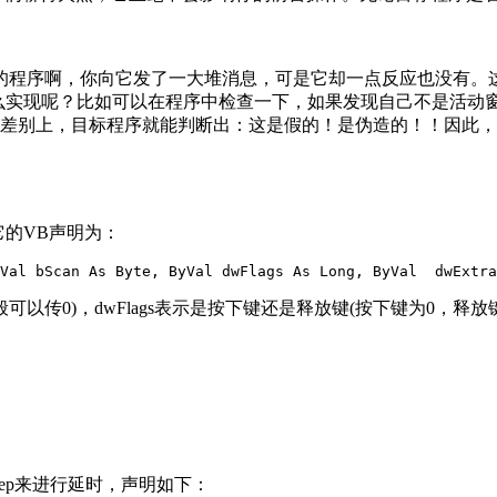
程序啊，你向它发了一大堆消息，可是它却一点反应也没有。这
么实现呢？比如可以在程序中检查一下，如果发现自己不是活动
上，目标程序就能判断出：这是假的！是伪造的！！因此，如果用P
，它的VB声明为：
Val bScan As Byte, ByVal dwFlags As Long, ByVal  dwExtra
以传0)，dwFlags表示是按下键还是释放键(按下键为0，释放键为
ep来进行延时，声明如下：