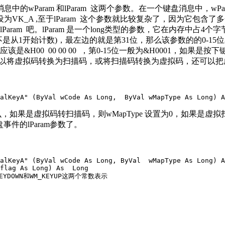
wParam 和lParam 这两个参数。在一个键盘消息中，wP
设为VK_A ,至于lParam 这个参数就比较复杂了，因为它包
Param 是一个long类型的参数，它在内存中占4个字节，写成二进制就是
从1开始计数)，最左边的就是第31位，那么该参数的的0-15位
00 00 00 00 ，第0-15位一般为&H0001，如果是按下键，
个函数可以将虚拟码转换为扫描码，或将扫描码转换为虚拟码，还可以把
alKeyA" (ByVal wCode As Long,  ByVal wMapType As Long) A
什么，如果是虚拟码转扫描码，则wMapType 设置为0，如果是虚拟
事件的lParam参数了。
alKeyA" (ByVal wCode As Long, ByVal  wMapType As Long) A
flag As Long) As  Long

YDOWN和WM_KEYUP这两个常数表示
