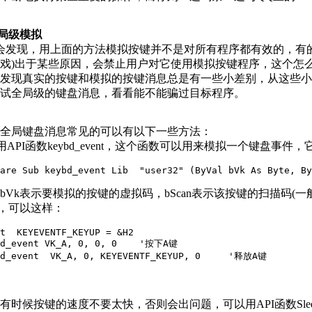
全局级模拟
发现，用上面的方法模拟按键并不是对所有程序都有效的，有的
戏)出于某些原因，会禁止用户对它使用模拟按键程序，这个怎
发现真实的按键和模拟的按键消息总是有一些小差别，从这些小差别
试全局级的键盘消息，看看能不能骗过目标程序。
全局键盘消息常见的可以有以下一些方法：
) 用API函数keybd_event，这个函数可以用来模拟一个键盘事件
are Sub keybd_event Lib  "user32" (ByVal bVk As Byte, By
bVk表示要模拟的按键的虚拟码，bScan表示该按键的扫描码(一般可
，可以这样：
t  KEYEVENTF_KEYUP = &H2

bd_event VK_A, 0, 0, 0    '按下A键

bd_event  VK_A, 0, KEYEVENTF_KEYUP, 0     '释放A键
有时候按键的速度不要太快，否则会出问题，可以用API函数Sle