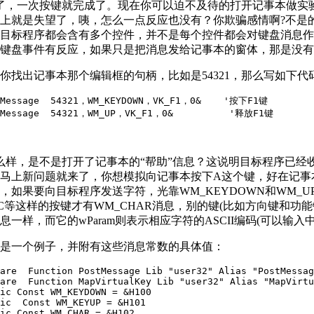
，一次按键就完成了。现在你可以迫不及待的打开记事本做实验，先
上就是失望了，咦，怎么一点反应也没有？你欺骗感情啊?不是
目标程序都会含有多个控件，并不是每个控件都会对键盘消息作
键盘事件有反应，如果只是把消息发给记事本的窗体，那是没有
你找出记事本那个编辑框的句柄，比如是54321，那么写如下代
tMessage  54321，WM_KEYDOWN，VK_F1，0&    '按下F1键

tMessage  54321，WM_UP，VK_F1，0&          '释放F1键
样，是不是打开了记事本的“帮助”信息？这说明目标程序已经收到
马上新问题就来了，你想模拟向记事本按下A这个键，好在记事
，如果要向目标程序发送字符，光靠WM_KEYDOWN和WM_
C等这样的按键才有WM_CHAR消息，别的键(比如方向键和功能键
息一样，而它的wParam则表示相应字符的ASCII编码(可以
是一个例子，并附有这些消息常数的具体值：
are  Function PostMessage Lib "user32" Alias "PostMessag
are  Function MapVirtualKey Lib "user32" Alias "MapVirtu
ic Const WM_KEYDOWN = &H100

ic  Const WM_KEYUP = &H101

ic Const WM_CHAR = &H102
