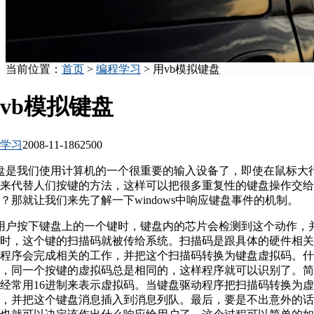
当前位置：
首页
>
编程学习
> 用vb模拟键盘
vb模拟键盘
学习
2008-11-18
6250
0
盘是我们使用计算机的一个很重要的输入设备了，即使在鼠标大
来代替人们按键的方法，这样可以把很多重复性的键盘操作交给
？那就让我们来先了解一下windows中响应键盘事件的机制。
用户按下键盘上的一个键时，键盘内的芯片会检测到这个动作，
时，这个键的扫描码就被传给系统。扫描码是跟具体的硬件相关
程序会完成相关的工作，并把这个扫描码转换为键盘虚拟码。什
，同一个按键的虚拟码总是相同的，这样程序就可以识别了。简单点
经常用16进制来表示虚拟码。当键盘驱动程序把扫描码转换为
，并把这个键盘消息插入到消息列队。最后，要是不出意外的话