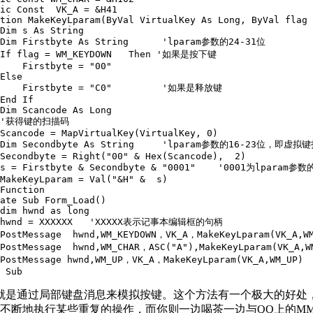
ic Const  VK_A = &H41 

tion MakeKeyLparam(ByVal VirtualKey As Long, ByVal flag 
Dim s As String

 Dim Firstbyte As String      'lparam参数的24-31位

 If flag = WM_KEYDOWN   Then '如果是按下键

    Firstbyte = "00"

Else

     Firstbyte = "C0"         '如果是释放键

End If

Dim Scancode As Long

 '获得键的扫描码

Scancode = MapVirtualKey(VirtualKey, 0)

 Dim Secondbyte As String     'lparam参数的16-23位，即虚拟键
Secondbyte = Right("00" & Hex(Scancode),  2)

 s = Firstbyte & Secondbyte & "0001"    '0001为lpa
MakeKeyLparam = Val("&H" &  s)

Function

ate Sub Form_Load()

dim hwnd as long

 hwnd = XXXXXX   'XXXXX表示记事本编辑框的句柄

 PostMessage  hwnd,WM_KEYDOWN，VK_A，MakeKeyLparam(VK_A,W
 PostMessage  hwnd,WM_CHAR，ASC("A"),MakeKeyLparam(VK_A,
 PostMessage hwnd,WM_UP，VK_A，MakeKeyLparam(VK_A,WM_UP) 
 Sub
就是通过局部键盘消息来模拟按键。这个方法有一个极大的好处
不断地执行某些重复的操作，而你则一边喝茶一边与QQ上的M