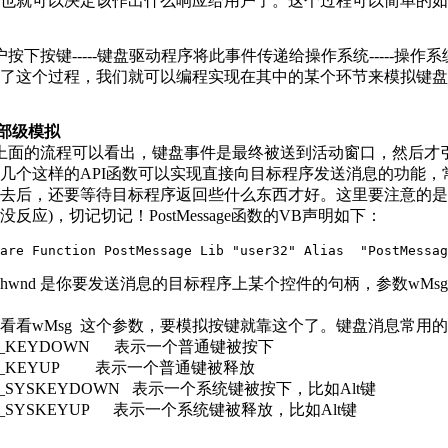
也就可以决定该作出什么响应给用户了。这个过程可以简单的如
按下按键-----键盘驱动程序将此事件传递给操作系统-----操作
了这个过程，我们就可以编程实现在其中的某个环节来模拟键盘
局部级模拟
面的流程可以看出，键盘事件是最终被送到活动窗口，然后才引起
几个这样的API函数可以实现直接向目标程序发送消息的功能，常用的有Sen
去后，还要等待目标程序返回些什么东西才好。这里要注意的是，模拟键
没反应)，切记切记！PostMessage函数的VB声明如下：
are Function PostMessage Lib "user32" Alias  "PostMessag
hwnd 是你要发送消息的目标程序上某个控件的句柄，参数wMsg
看看wMsg 这个参数，要模拟按键就靠这个了。键盘消息常用
_KEYDOWN 表示一个普通键被按下
_KEYUP 表示一个普通键被释放
_SYSKEYDOWN 表示一个系统键被按下，比如Alt键
_SYSKEYUP 表示一个系统键被释放，比如Alt键