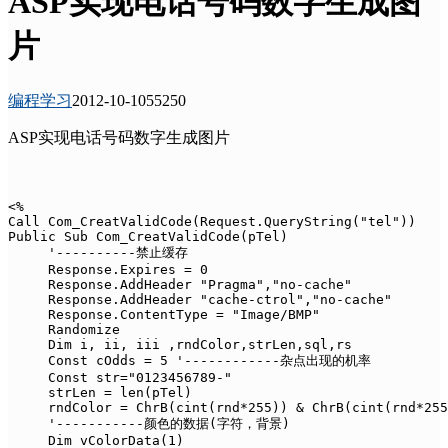
ASP实现电话号码数字生成图
片
编程学习
2012-10-10
5525
0
ASP实现电话号码数字生成图片
<%

Call Com_CreatValidCode(Request.QueryString("tel"))

Public Sub Com_CreatValidCode(pTel)

     '----------禁止缓存 

     Response.Expires = 0

     Response.AddHeader "Pragma","no-cache"

     Response.AddHeader "cache-ctrol","no-cache"

     Response.ContentType = "Image/BMP"

     Randomize

     Dim i, ii, iii ,rndColor,strLen,sql,rs

     Const cOdds = 5 '------------杂点出现的机率

     Const str="0123456789-"

     strLen = len(pTel)

     rndColor = ChrB(cint(rnd*255)) & ChrB(cint(rnd*255
     '-----------颜色的数据(字符，背景) 

     Dim vColorData(1)
