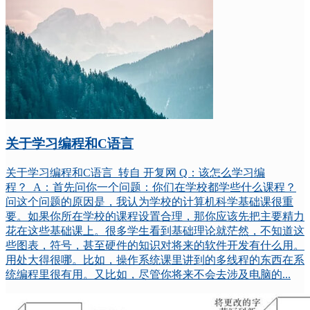
关于学习编程和C语言
关于学习编程和C语言 转自 开复网 Q：该怎么学习编
程？ A：首先问你一个问题：你们在学校都学些什么课程？
问这个问题的原因是，我认为学校的计算机科学基础课很重
要。如果你所在学校的课程设置合理，那你应该先把主要精力
花在这些基础课上。很多学生看到基础理论就茫然，不知道这
些图表，符号，甚至硬件的知识对将来的软件开发有什么用。
用处大得很哪。比如，操作系统课里讲到的多线程的东西在系
统编程里很有用。又比如，尽管你将来不会去涉及电脑的...