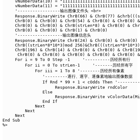
     vNumberData(10) = "1111111111111111111111111111111
     vNumberData(11) = "1111111111111111111111111111111
     '-----------------输出图像文件头 <br>

     Response.BinaryWrite ChrB(66) & ChrB(77) &chrb(((s
     ChrB(0) & ChrB(0) & ChrB(54) & ChrB(0) & ChrB(0) &
     ChrB(0) & ChrB(0) & ChrB(strLen*8) & ChrB(0) & Chr
     ChrB(0) & ChrB(0) & ChrB(1) & ChrB(0)

     '------------------输出图像信息头 

     Response.BinaryWrite ChrB(24) & ChrB(0) & ChrB(0) 
     ChrB((strLen*8*10*3)mod 256)&ChrB(((strLen*8*10*3)
     ChrB(196) & ChrB(14) & ChrB(0) & ChrB(0) & ChrB(19
      ChrB(0) & ChrB(0) & ChrB(0) & ChrB(0) & ChrB(0) &
     For i = 9 To 0 Step -1     '----------历经所有行 

         For ii = 0 To strLen-1     '-------历经所有字 

             For iii = 1 To 8 '--------历经所有像素 

                '---------逐行、逐字、逐像素地输出图像数据 

                If Rnd * 99 + 1 < cOdds Then '------
                     Response.BinaryWrite rndColor

                Else

                     Response.BinaryWrite vColorData(Mi
                End If

             Next

         Next

     Next

End Sub

%>