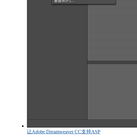
让Adobe Dreamweaver CC支持ASP