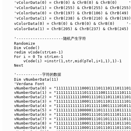
     'vColorData(0) = ChrB(0) & ChrB(0) & ChrB(0)  
     'vColorData(1) = ChrB(255) & ChrB(255) & ChrB(
     'vColorData(0) = ChrB(197) & ChrB(106) & ChrB(
     'vColorData(1) = ChrB(238) & ChrB(210) & ChrB(
     vColorData(0) = ChrB(0) & ChrB(0) & ChrB(0)   
     vColorData(1) = ChrB(205) & ChrB(237) & ChrB(2
     '--------------------随机产生字符 

     Randomize

     Dim vCode()

     redim vCode(strLen-1)

     For i = 0 To strLen-1

         vCode(i) =instr(1,str,mid(pTel,i+1,1),1)-1

     Next

     '-----------字符的数据 

     Dim vNumberData(11)

     'Verdana Font

     vNumberData(0) = "11111111111000111101110111011101
     vNumberData(1) = "11111111111101111110011111110111
     vNumberData(2) = "11111111111000111101110111011101
     vNumberData(3) = "11111111111000111101110111111101
     vNumberData(4) = "11111111111110111111001111101011
     vNumberData(5) = "11111111110000011101111111011111
     vNumberData(6) = "11111111111000111101101111011111
     vNumberData(7) = "11111111110000011101101111111011
     vNumberData(8) = "11111111111000111101110111011101
     vNumberData(9) = "11111111111000111101110111011101