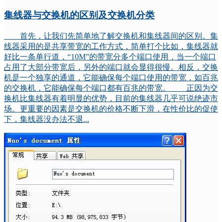
集线器与交换机的区别及交换机分类
首先，让我们先简单地了解交换机和集线器间的区别。集
线器采用的是共享带宽的工作方式，简单打个比如，集线器就
好比一条单行道，“10M”的带宽分多个端口使用，当一个端口
占用了大部分带宽后，另外的端口就会显得很慢。相反，交换
机是一个独享的通道，它能确保每个端口使用的带宽，如百兆
的交换机，它能确保每个端口都有百兆的带宽。 正因为交
换机比集线器有着明显的优势，目前的集线器几乎可说绝迹市
场。更重要的因素是交换机的价格不断下滑，在性价比的促使
下，集线器没办法不退...