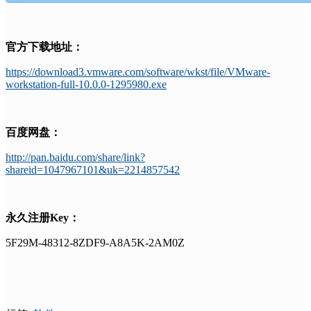
官方下载地址：
https://download3.vmware.com/software/wkst/file/VMware-
workstation-full-10.0.0-1295980.exe
百度网盘：
http://pan.baidu.com/share/link?
shareid=1047967101&uk=2214857542
永久注册Key：
5F29M-48312-8ZDF9-A8A5K-2AM0Z