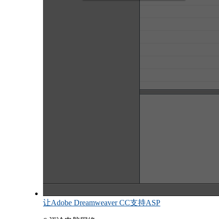
让Adobe Dreamweaver CC支持ASP