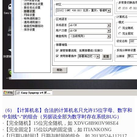
（
6
）【计算机名】合法的计算机名只允许
15
位字母、数字和
中划线
“-”
的组合（另据说全部为数字时存在系统
BUG
）
·
【完全随机】
15
位完全随机，如
XDVG8B903V98SE4
·
【完全固定】
15
位以内的固定值，如
ITIANKONG
·
【
[
日期
]-[
时间
]
】日期与时间的组合，如
20130524-112117