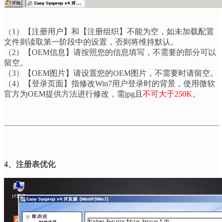
（
1
）【注册用户】和【注册组织】不能为空，如未加载配置
文件则读取第一阶段中的设置，否则将维持默认。
（
2
）【
OEM
信息】请按照您的信息填写，不需要的部分可以
留空。
（
3
）【
OEM
图片】请设置您的
OEM
图片，不需要时请留空。
（
4
）【登录页面】指修改
Win7
用户登录时的背景，使用微软
官方为
OEM
提供方法进行修改，需
jpg
且
不可大于
250K
。
4
、注册表优化