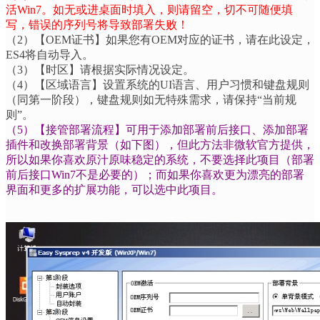
活
Win7
。如无或进桌面时填入，则请留空，切不可随便填
写，错误的序列号将导致部署失败！
（
2
）【
OEM
证书】如果您有
OEM
对应的证书，请在此设定，
ES4
将自动导入。
（
3
）【时区】请根据实际情况设定。
（
4
）【区域语言】设置系统的
UI
语言、用户习惯和键盘规则
（同第一阶段），键盘规则如无特殊需求，请保持
“
当前规
则
”
。
（
5
）【接管部署流程】可用于添加部署前后接口、添加部署
插件和改换部署背景（如下图），但此方法非微软官方提供，
所以如果你喜欢原汁原味稳定的系统，不要选择此项目（部署
前后接口
Win7
不是必要的）；而如果你喜欢更为漂亮的部署
界面和更多的扩展功能，可以选中此项目。