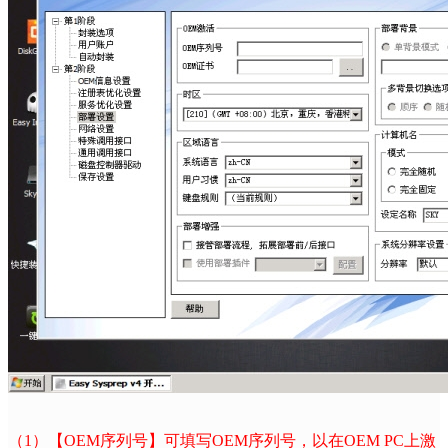
（
1
）【
OEM
序列号】可填写
OEM
序列号，以在
OEM PC
上激