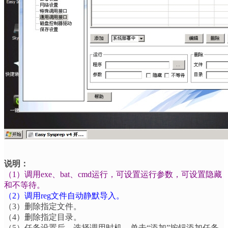
说明：
（
1
）调用
exe
、
bat
、
cmd
运行，可设置运行参数，可设置隐藏
和不等待。
（
2
）调用
reg
文件自动静默导入。
（
3
）删除指定文件。
（
4
）删除指定目录。
（
5
）任务设置后，选择调用时机，单击
“
添加
”
按钮添加任务