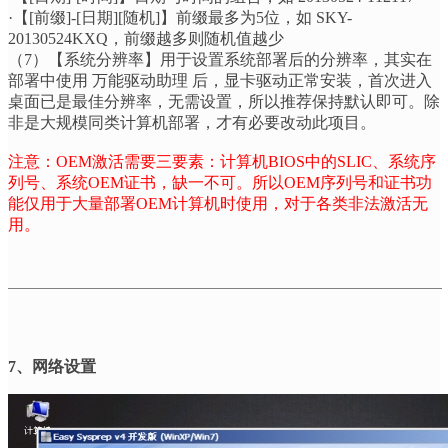
·
【
[
前缀
]-[
日期
][
随机
]
】前缀最多为
5
位，如
SKY-
20130524KXQ
，前缀越多则随机值越少
（
7
）【系统分辨率】用于设置系统部署后的分辨率，其实在
部署中使用
万能驱动助理
后，显卡驱动正常安装，首次进入
桌面已是最佳分辨率，无需设置，所以推荐保持默认即可。除
非是大规模同类计算机部署，才有必要改动此项目。
注意：
OEM
激活需要三要素：计算机
BIOS
中的
SLIC
、系统序
列号、系统
OEM
证书，缺一不可。所以
OEM
序列号和证书功
能仅用于大量部署
OEM
计算机时使用，对于各类非法激活无
用。
7
、网络设置