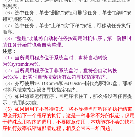
到列表。
（
6
）选中任务，单击
“
删除
”
按钮可删除任务，单击
“
编辑
”
按
钮可调整任务。
（
7
）选中任务，单击
“
上移
”
或
“
下移
”
按钮，可移动任务执行
顺序。
（
8
）
“
整理
”
功能将自动将任务按调用时机排序，第二阶段封
装任务开始前也会自动整理。
注意：
（
1
）当所调用程序位于系统盘时，盘符自动转换
为
%systemdrive%
。
（
2
）当所调用程序位于非系统盘时，盘符会自动转换
为
%x%
，部署时自动搜索所有盘符寻找指定程序。
（
3
）亦可使用
%CDRom%
和
%UDisk%
指代光驱和
U
盘，部署
时将只搜索指定设备寻找指定程序。
（
4
）如果隐藏运行程序，且程序卡住了，那么将没有任何提
示，慎用此功能。
（
5
）如果启用了不等待模式，将不等待当前程序的执行结束
即会开始下一个程序的执行，这是一种非常不好的状态，仅用
于特殊应用程序的调用，不要随意使用，本功能亦不会加快程
序执行效率或缩短部署过程，相反会带来一堆问题。