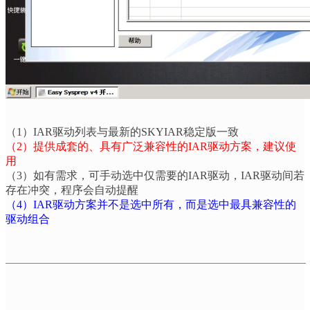
（
1
）
IAR
驱动列表与最新的
SKYIAR
稳定版一致
（
2
）提供成套的、具有广泛兼容性的
IAR
驱动方案，建议使
用
（
3
）如有需求，可手动选中仅需要的
IAR
驱动，
IAR
驱动间若
存在冲突，程序会自动提醒
（
4
）
IAR
驱动方案并不是选中所有，而是选中最具兼容性的
驱动组合