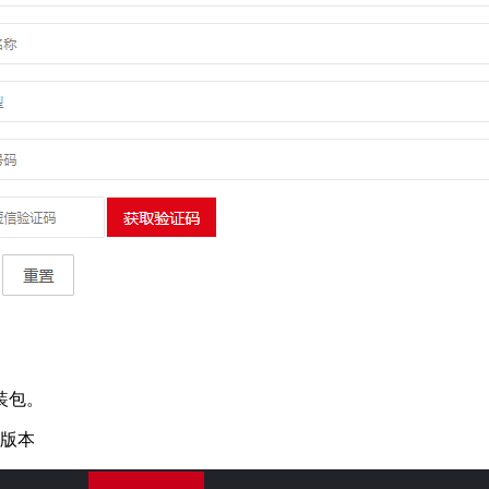
装包。
版本