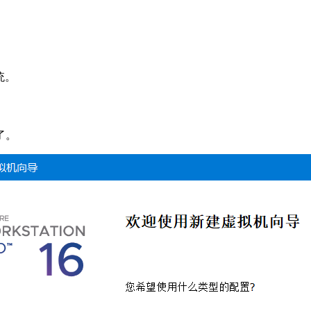
统。
了。