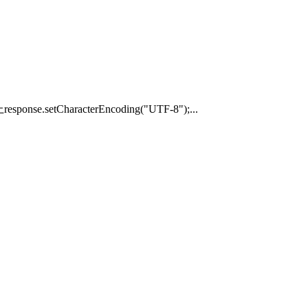
acterEncoding("UTF-8");...