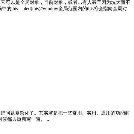
绑定的特性，它可以是全局对象，当前对象，或者…有人甚至因为坑大而不
lert(this)//window全局范围内的this将会指向全局对
友们把问题复杂化了。其实就是把一些常用、实用、通用的功能封
都去重新写一遍。...