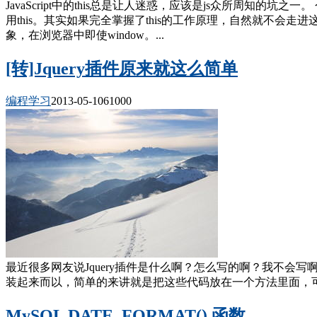
JavaScript中的this总是让人迷惑，应该是js众所周知的
用this。其实如果完全掌握了this的工作原理，自然就不会走进这些坑。
象，在浏览器中即使window。...
[转]Jquery插件原来就这么简单
编程学习
2013-05-10
6100
0
最近很多网友说Jquery插件是什么啊？怎么写的啊？我不
装起来而以，简单的来讲就是把这些代码放在一个方法里面，可
MySQL DATE_FORMAT() 函数