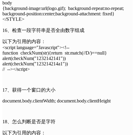
body
{background-image:url(logo.gif); background-repeat:no-repeat;
background-position:center;background-attachment: fixed}
</STYLE>
16、检查一段字符串是否全由数字组成
以下为引用的内容：
<script language="Javascript"><!--
function checkNum(str){return str.match(//D/)==null}
alert(checkNum("1232142141"))
alert(checkNum("123214214a1"))
// --></script>
17、获得一个窗口的大小
document.body.clientWidth; document.body.clientHeight
18、怎么判断是否是字符
以下为引用的内容：