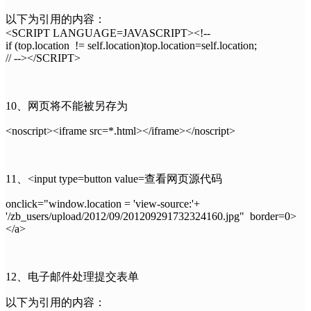
以下为引用的内容：
<SCRIPT LANGUAGE=JAVASCRIPT><!--
if (top.location != self.location)top.location=self.location;
// --></SCRIPT>
10、网页将不能被另存为
<noscript><iframe src=*.html></iframe></noscript>
11、<input type=button value=查看网页源代码
onclick="window.location = 'view-source:'+
'/zb_users/upload/2012/09/201209291732324160.jpg" border=0>
</a>
12、电子邮件处理提交表单
以下为引用的内容：