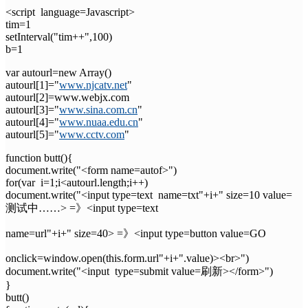
<script language=Javascript>
tim=1
setInterval("tim++",100)
b=1
var autourl=new Array()
autourl[1]="
www.njcatv.net
"
autourl[2]=www.webjx.com
autourl[3]="
www.sina.com.cn
"
autourl[4]="
www.nuaa.edu.cn
"
autourl[5]="
www.cctv.com
"
function butt(){
document.write("<form name=autof>")
for(var i=1;i<autourl.length;i++)
document.write("<input type=text name=txt"+i+" size=10 value=
测试中……> =》<input type=text
name=url"+i+" size=40> =》<input type=button value=GO
onclick=window.open(this.form.url"+i+".value)><br>")
document.write("<input type=submit value=刷新></form>")
}
butt()