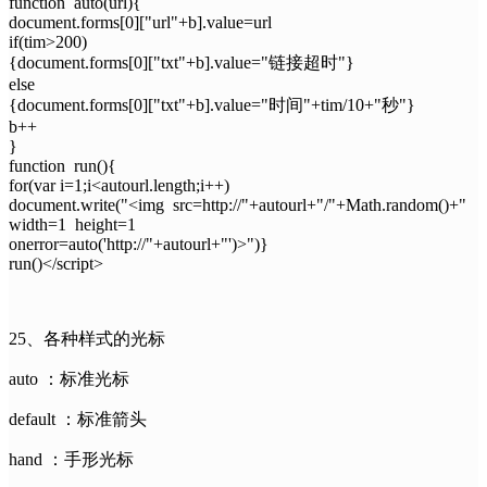
function auto(url){
document.forms[0]["url"+b].value=url
if(tim>200)
{document.forms[0]["txt"+b].value="链接超时"}
else
{document.forms[0]["txt"+b].value="时间"+tim/10+"秒"}
b++
}
function run(){
for(var i=1;i<autourl.length;i++)
document.write("<img src=http://"+autourl+"/"+Math.random()+"
width=1 height=1
onerror=auto('http://"+autourl+"')>")}
run()</script>
25、各种样式的光标
auto ：标准光标
default ：标准箭头
hand ：手形光标