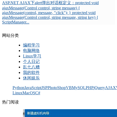
ASP.NET AJAX下alert弹出对话框定义：protected void
ajaxMessage(Control control, string message) {
ajaxMessage(control, message, "click"); } protected void
ajaxMessage(Control control, string message, string key) {
ScriptManager...
网站分类
编程学习
电脑网络
Linux学习
个人日记
乱七八糟
我的软件
休闲娱乐
Python
JavaScript
JSP
PhotoShop
VB
MySQL
PHP
jQuery
AJAX
Linux
MacOS
C#
热门阅读