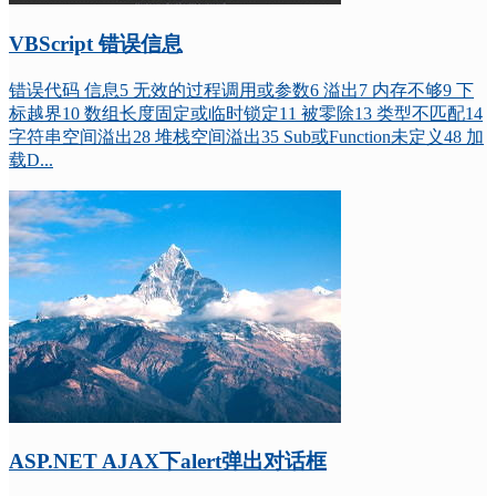
VBScript 错误信息
错误代码 信息5 无效的过程调用或参数6 溢出7 内存不够9 下
标越界10 数组长度固定或临时锁定11 被零除13 类型不匹配14
字符串空间溢出28 堆栈空间溢出35 Sub或Function未定义48 加
载D...
ASP.NET AJAX下alert弹出对话框