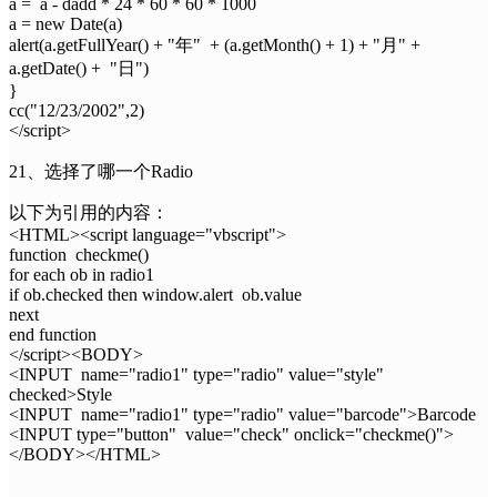
a = a - dadd * 24 * 60 * 60 * 1000
a = new Date(a)
alert(a.getFullYear() + "年" + (a.getMonth() + 1) + "月" +
a.getDate() + "日")
}
cc("12/23/2002",2)
</script>
21、选择了哪一个Radio
以下为引用的内容：
<HTML><script language="vbscript">
function checkme()
for each ob in radio1
if ob.checked then window.alert ob.value
next
end function
</script><BODY>
<INPUT name="radio1" type="radio" value="style"
checked>Style
<INPUT name="radio1" type="radio" value="barcode">Barcode
<INPUT type="button" value="check" onclick="checkme()">
</BODY></HTML>