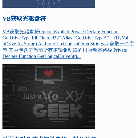
VB获取光驱盘符
VB获取光驱盘符Option Explicit Private Declare Function
GetDriveType Lib "kernel32" Alias "GetDriveTypeA" _ (ByVal
nDrive As String) As Long 'GetLogicalDriveStrings-->获取一个字
串,其中包含了当前所有逻辑驱动器的根驱动器路径 Private
Declare Function GetLogicalDriveStri...