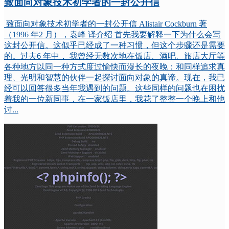
致面向对象技术初学者的一封公开信
致面向对象技术初学者的一封公开信 Alistair Cockburn 著
（1996 年2 月），袁峰 译介绍 首先我要解释一下为什么会写
这封公开信。这似乎已经成了一种习惯，但这个步骤还是需要
的。过去6 年中， 我曾经无数次地在饭店、酒吧、旅店大厅等
各种地方以同一种方式度过愉快而漫长的夜晚：和同样追求真
理、光明和智慧的伙伴一起探讨面向对象的真谛。现在，我已
经可以回答很多当年我遇到的问题。这些同样的问题也在困扰
着我的一位新同事，在一家饭店里，我花了整整一个晚上和他
讨...